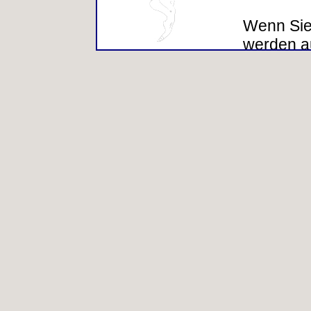
Wenn Sie
werden a
allgemein
(Server-L
Webbrows
Betriebs
Internet 
Hierbei h
Informati
Ihre Pers
sind tech
angeforde
auszulief
Internet
Informati
statistis