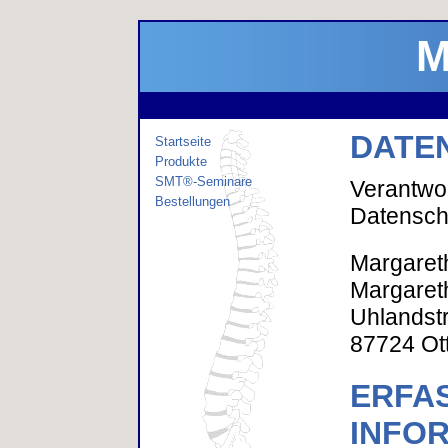
M
DATE
Startseite
Produkte
SMT®-Seminare
Verantwor
Bestellungen
Datenschu
Margaret
Margaret
Uhlandst
87724 Ot
ERFA
INFO