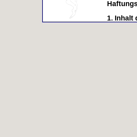
Haftung
1. Inhal
Der Autor
Aktualität
Qualität 
Haftungs
sich auf 
beziehen,
Nichtnut
bzw. durc
unvollstä
wurden, s
sofern se
vorsätzli
Verschuld
freibleib