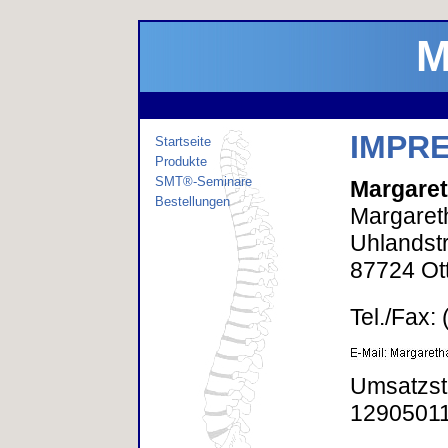
M
IMPR
Startseite
Produkte
SMT®-Seminare
Margaret
Bestellungen
Margaret
Uhlandst
87724 Ot
Tel./Fax:
Umsatzst
1290501